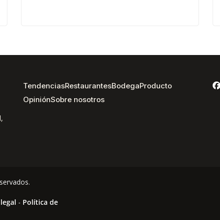
Tendencias
Restaurantes
Bodega
Producto
Opinión
Sobre nosotros
,
servados.
 legal
-
Política de