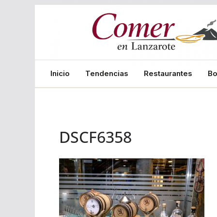
Saltar
al
contenido
Inicio
Tendencias
Restaurantes
B
DSCF6358