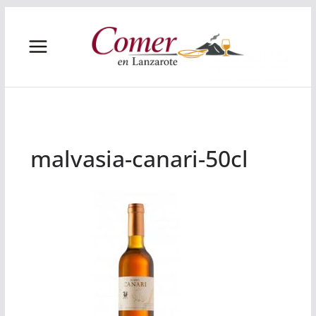
Saltar
al
contenido
malvasia-canari-50cl