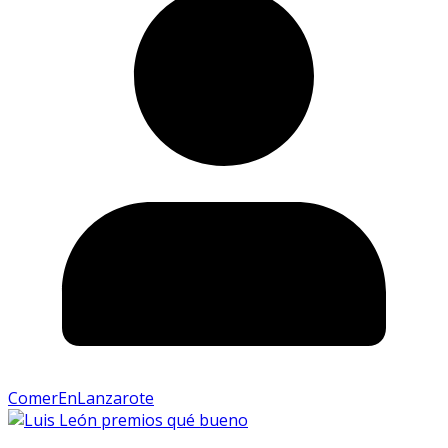
ComerEnLanzarote