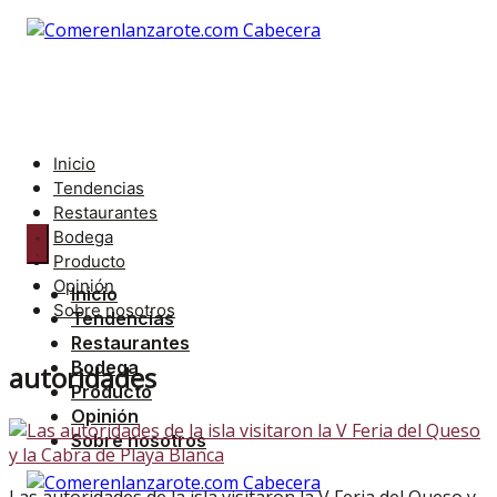
Saltar
al
contenido
Inicio
Tendencias
Restaurantes
Bodega
Producto
Opinión
Inicio
Sobre nosotros
Tendencias
Restaurantes
Bodega
autoridades
Producto
Opinión
Sobre nosotros
Las autoridades de la isla visitaron la V Feria del Queso y