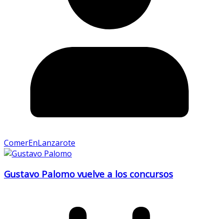
ComerEnLanzarote
Gustavo Palomo vuelve a los concursos