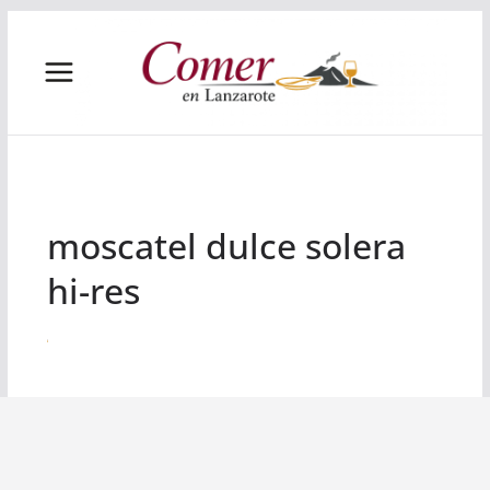
Saltar
al
contenido
moscatel dulce solera
hi-res