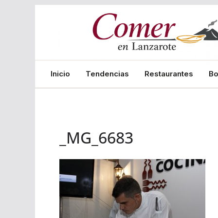
Saltar
al
contenido
Inicio
Tendencias
Restaurantes
B
_MG_6683