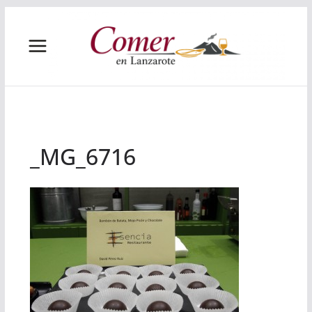
Saltar
al
contenido
_MG_6716