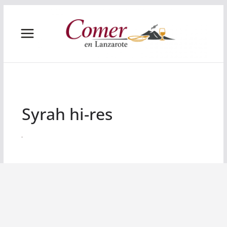
Saltar
al
contenido
Syrah hi-res