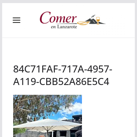
Saltar
al
contenido
84C71FAF-717A-4957-
A119-CBB52A86E5C4