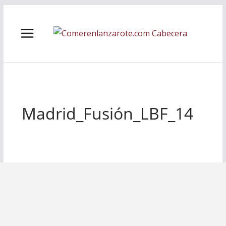
Saltar
al
contenido
Madrid_Fusión_LBF_14