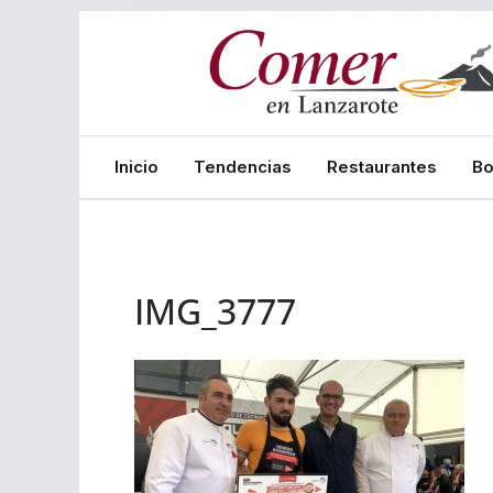
Saltar
al
contenido
Inicio
Tendencias
Restaurantes
B
IMG_3777