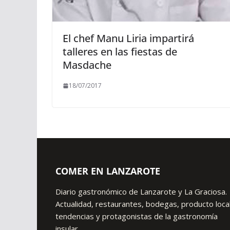
El chef Manu Liria impartirá
talleres en las fiestas de
Masdache
18/07/2017
COMER EN LANZAROTE
Diario gastronómico de Lanzarote y La Graciosa.
Actualidad, restaurantes, bodegas, producto local
tendencias y protagonistas de la gastronomía
insular.