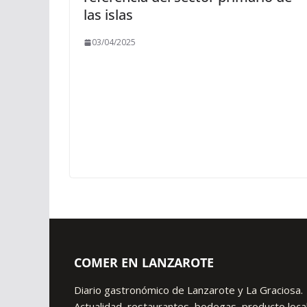
las islas
03/04/2025
COMER EN LANZAROTE
Diario gastronómico de Lanzarote y La Graciosa.
Actualidad, restaurantes, bodegas, producto local