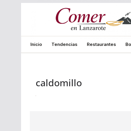
Saltar
al
contenido
Inicio
Tendencias
Restaurantes
B
caldomillo