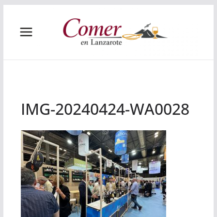
Saltar
al
contenido
IMG-20240424-WA0028