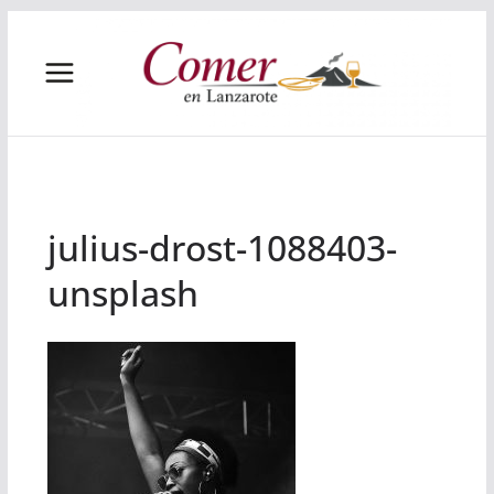
Saltar
al
contenido
julius-drost-1088403-
unsplash