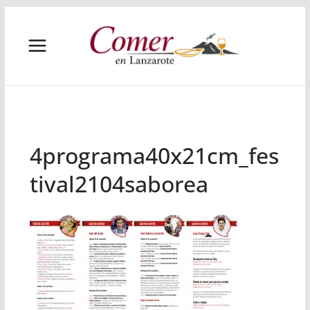
Saltar
al
contenido
4programa40x21cm_fes
tival2104saborea