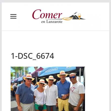
Saltar
al
contenido
1-DSC_6674