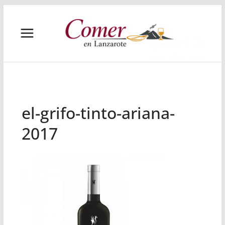
Saltar
al
contenido
el-grifo-tinto-ariana-
2017