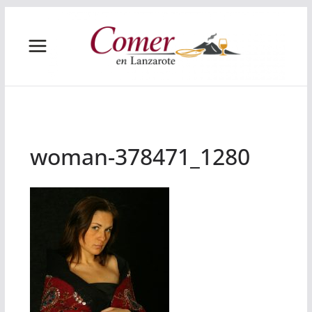
Saltar
al
contenido
woman-378471_1280