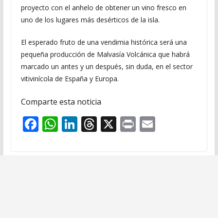
proyecto con el anhelo de obtener un vino fresco en
uno de los lugares más desérticos de la isla.
El esperado fruto de una vendimia histórica será una
pequeña producción de Malvasía Volcánica que habrá
marcado un antes y un después, sin duda, en el sector
vitivinícola de España y Europa.
Comparte esta noticia
F
W
Li
T
X
Pr
E
ac
h
n
h
in
m
e
at
k
re
t
ai
b
s
e
a
l
o
A
dI
d
o
p
n
s
k
p