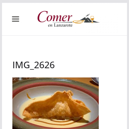
Saltar
al
contenido
IMG_2626