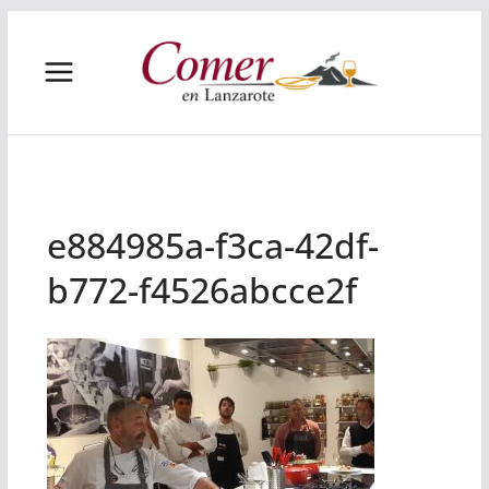
Saltar
al
contenido
e884985a-f3ca-42df-
b772-f4526abcce2f