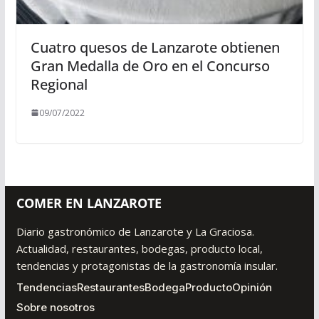
Cuatro quesos de Lanzarote obtienen
Gran Medalla de Oro en el Concurso
Regional
09/07/2022
COMER EN LANZAROTE
Diario gastronómico de Lanzarote y La Graciosa.
Actualidad, restaurantes, bodegas, producto local,
tendencias y protagonistas de la gastronomía insular.
Tendencias
Restaurantes
Bodega
Producto
Opinión
Sobre nosotros