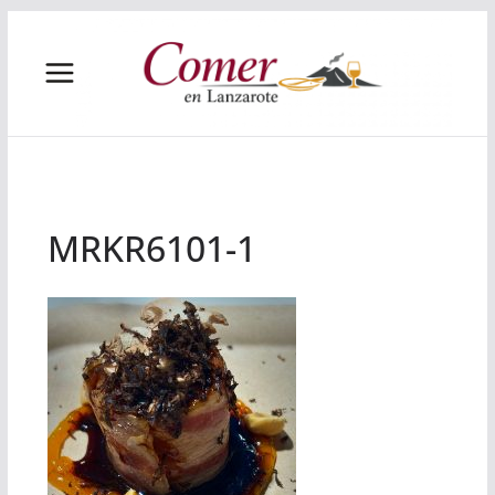
Saltar
al
contenido
MRKR6101-1