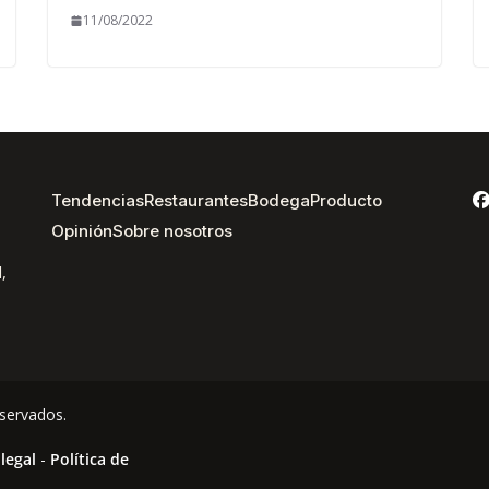
11/08/2022
Tendencias
Restaurantes
Bodega
Producto
Opinión
Sobre nosotros
,
servados.
 legal
-
Política de