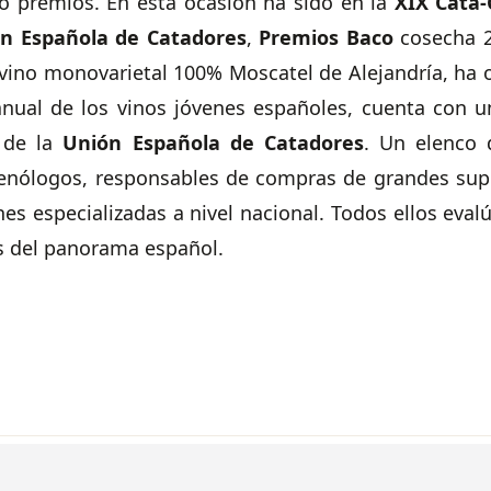
o premios.
En esta ocasión ha sido en la
XIX Cata
ón Española de Catadores
,
Premios Baco
cosecha 2
 vino monovarietal 100% Moscatel de Alejandría, ha
anual de los vinos jóvenes españoles, cuenta con
u
 de la
Unión Española de Catadores
. Un elenco 
 enólogos, responsables de compras de grandes super
nes especializadas a nivel nacional. Todos ellos eval
 del panorama español.