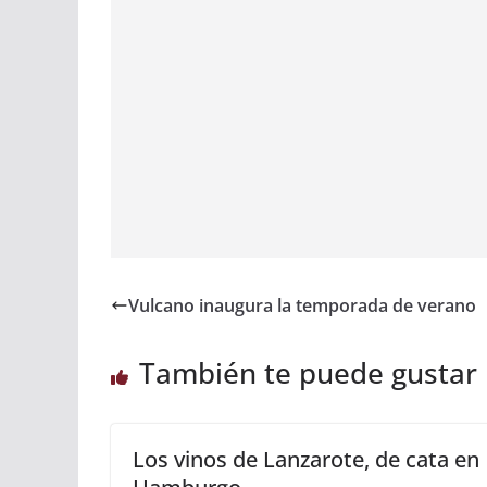
o
A
dI
d
o
p
n
s
k
p
Vulcano inaugura la temporada de verano
También te puede gustar
Los vinos de Lanzarote, de cata en