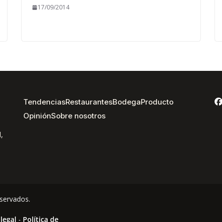
17/09/2014
Tendencias
Restaurantes
Bodega
Producto
Opinión
Sobre nosotros
,
servados.
 legal
-
Política de