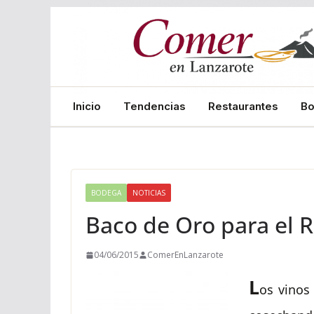
Saltar
al
contenido
Inicio
Tendencias
Restaurantes
B
BODEGA
NOTICIAS
Baco de Oro para el 
04/06/2015
ComerEnLanzarote
L
os vinos