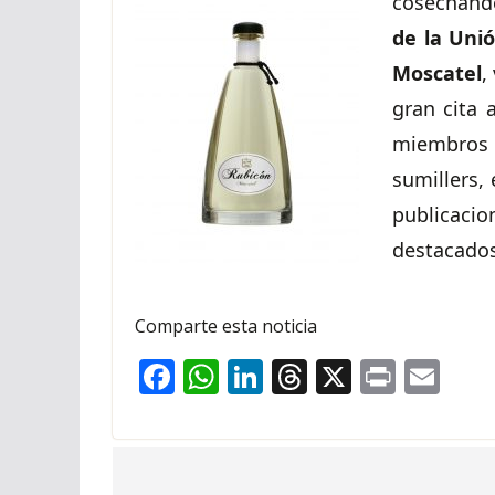
cosechand
de la Uni
Moscatel
,
gran cita 
miembros
sumillers,
publicacio
destacados
Comparte esta noticia
F
W
Li
T
X
Pr
E
ac
h
n
h
in
m
e
at
k
re
t
ai
b
s
e
a
l