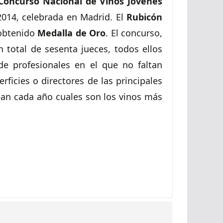
-Concurso Nacional de
Vinos Jóvenes
014, celebrada en Madrid.
El
Rubicón
 obtenido
Medalla de Oro
.
El concurso,
n total de sesenta jueces, todos ellos
de profesionales en el que no faltan
ficies o directores de las principales
úan cada a
ñ
o cuales son los vinos más