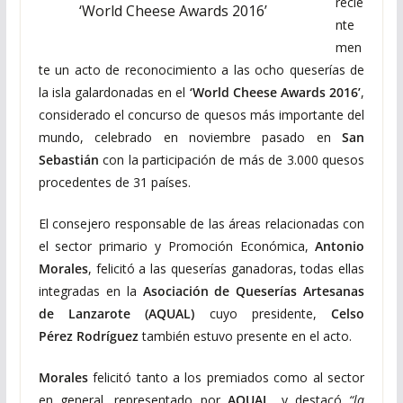
recie
‘World Cheese Awards 2016’
nte
men
te un acto de reconocimiento a las ocho queserías de
la isla galardonadas en el
‘World Cheese Awards 2016’
,
considerado el concurso de quesos más importante del
mundo, celebrado en noviembre pasado en
San
Sebastián
con la participación de más de 3.000 quesos
procedentes de 31 países.
El consejero responsable de las áreas relacionadas con
el sector primario y Promoción Económica,
Antonio
Morales
, felicitó a las queserías ganadoras, todas ellas
integradas en la
Asociación de Queserías Artesanas
de Lanzarote (AQUAL)
cuyo presidente,
Celso
Pérez Rodríguez
también estuvo presente en el acto.
Morales
felicitó tanto a los premiados como al sector
en general, representado por
AQUAL
, y destacó
“la