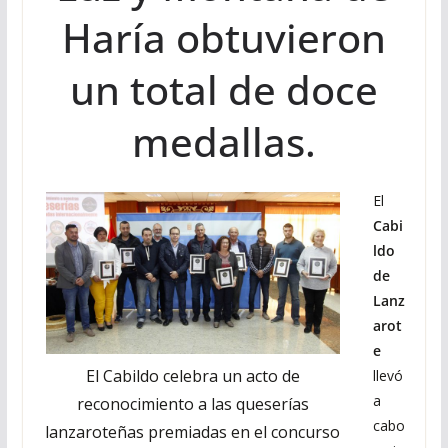
Haría obtuvieron
un total de doce
medallas.
El
Cabi
ldo
de
Lanz
arot
e
El Cabildo celebra un acto de
llevó
a
reconocimiento a las queserías
cabo
lanzaroteñas premiadas en el concurso