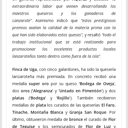
extraordinaria labor que vienen desarrollando los
maestros queseros y los ganaderos de
Lanzarote”
. Asimismo indicó que
“estos prestigiosos
premios avalan la calidad de la materia prima con la
que han sido elaborados estos quesos”
, y resaltó
“todo el
trabajo institucional que se está realizando para
promocionar los excelentes productos locales
lanzaroteños tanto dentro como fuera de la isla”
.
Finca de Uga
, con cinco galardones, ha sido la quesería
lanzaroteña más premiada. En concreto recibió una
medalla
super oro
por su queso
‘Bodega de Oveja
‘,
dos
oros
(
‘Alegranza’
y
‘Untado en Pimentón’
) y dos
platas
(
‘Bodega’
y
‘Rojillo’
). También recibieron
medallas de
plata
los curados de las queserías
El Faro,
Tinache, Montaña Blanca
y
Granja San Roque
. Por
último, obtuvieron medalla de
bronce
el curado de
Flor
de Teguise
y los semicurados de
Flor de Luz
y