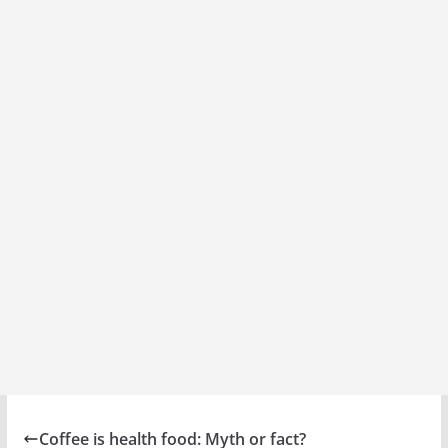
o
A
dI
d
o
p
n
s
k
p
Coffee is health food: Myth or fact?