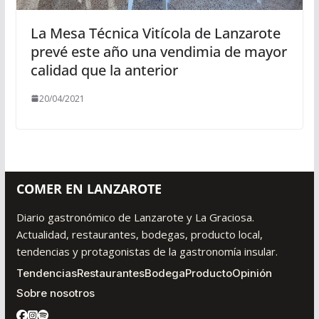
La Mesa Técnica Vitícola de Lanzarote
prevé este año una vendimia de mayor
calidad que la anterior
20/04/2021
COMER EN LANZAROTE
Diario gastronómico de Lanzarote y La Graciosa.
Actualidad, restaurantes, bodegas, producto local,
tendencias y protagonistas de la gastronomía insular.
Tendencias
Restaurantes
Bodega
Producto
Opinión
Sobre nosotros