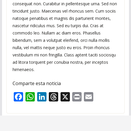
consequat non. Curabitur in pellentesque urna. Sed non
tincidunt justo. Maecenas vel rhoncus sem. Cum sociis
natoque penatibus et magnis dis parturient montes,
nascetur ridiculus mus. Sed eu turpis dui. Cras at
commodo leo. Nullam ac diam eros. Phasellus
bibendum, sem a volutpat eleifend, orci nulla mollis
nulla, vel mattis neque justo eu eros. Proin rhoncus
vestibulum mi non fringilla. Class aptent taciti sociosqu
ad litora torquent per conubia nostra, per inceptos
himenaeos.
Comparte esta noticia
F
W
Li
T
X
Pr
E
ac
h
n
h
in
m
e
at
k
re
t
ai
b
s
e
a
l