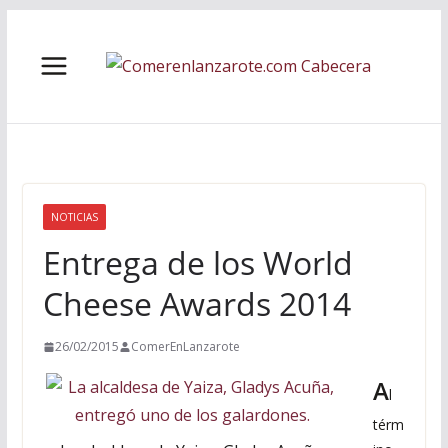
Saltar
al
contenido
NOTICIAS
Entrega de los World
Cheese Awards 2014
26/02/2015
ComerEnLanzarote
A
l
térm