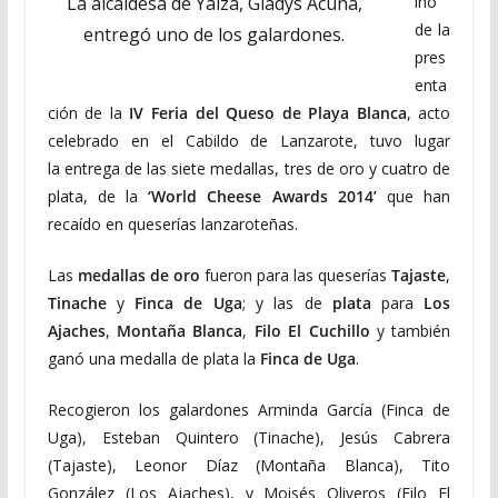
La alcaldesa de Yaiza, Gladys Acuña,
ino
de la
entregó uno de los galardones.
pres
enta
ción de la
IV Feria del Queso de Playa Blanca
, acto
celebrado en el Cabildo de Lanzarote, tuvo lugar
la entrega de las siete medallas, tres de oro y cuatro de
plata, de la
‘World Cheese Awards 2014’
que han
recaído en queserías lanzaroteñas.
Las
medallas de oro
fueron para las queserías
Tajaste
,
Tinache
y
Finca de Uga
; y las de
plata
para
Los
Ajaches
,
Montaña Blanca
,
Filo El Cuchillo
y también
ganó una medalla de plata la
Finca de Uga
.
Recogieron los galardones Arminda García (Finca de
Uga), Esteban Quintero (Tinache), Jesús Cabrera
(Tajaste), Leonor Díaz (Montaña Blanca), Tito
González (Los Ajaches), y Moisés Oliveros (Filo El