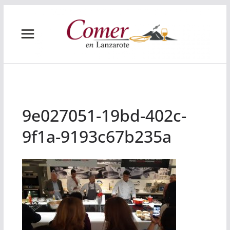
Saltar
al
contenido
9e027051-19bd-402c-
9f1a-9193c67b235a