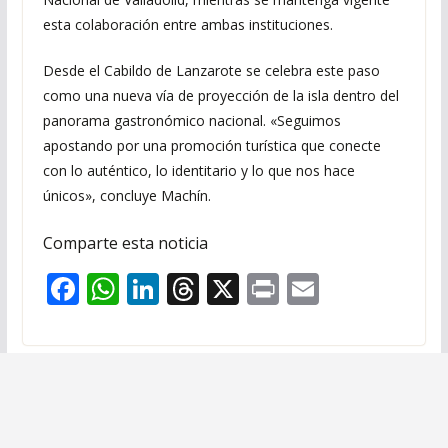
esta colaboración entre ambas instituciones.
Desde el Cabildo de Lanzarote se celebra este paso
como una nueva vía de proyección de la isla dentro del
panorama gastronómico nacional. «Seguimos
apostando por una promoción turística que conecte
con lo auténtico, lo identitario y lo que nos hace
únicos», concluye Machín.
Comparte esta noticia
F
W
Li
T
X
Pr
E
ac
h
n
h
in
m
e
at
k
re
t
ai
b
s
e
a
l
o
A
dI
d