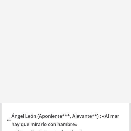
o
p
n
s
k
p
Ángel León (Aponiente***, Alevante**) : «Al mar
hay que mirarlo con hambre»