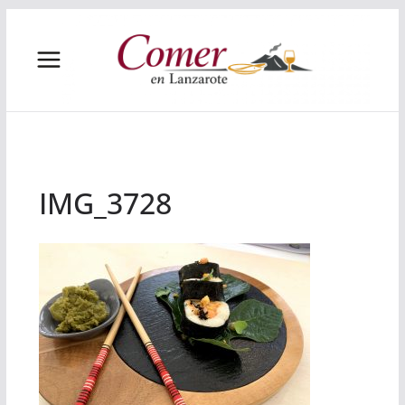
Saltar
al
contenido
IMG_3728