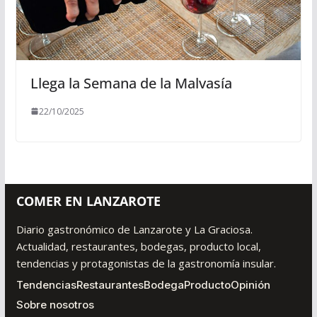
Llega la Semana de la Malvasía
22/10/2025
COMER EN LANZAROTE
Diario gastronómico de Lanzarote y La Graciosa.
Actualidad, restaurantes, bodegas, producto local,
tendencias y protagonistas de la gastronomía insular.
Tendencias
Restaurantes
Bodega
Producto
Opinión
Sobre nosotros