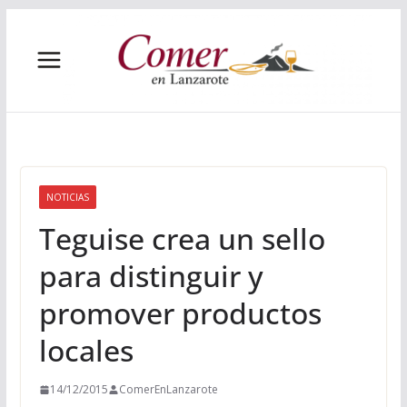
Saltar
al
contenido
NOTICIAS
Teguise crea un sello
para distinguir y
promover productos
locales
14/12/2015
ComerEnLanzarote