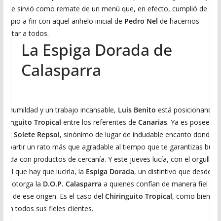
ue se sirvió como remate de un menú que, en efecto, cumplió de
incipio a fin con aquel anhelo inicial de
Pedro Nel
de hacernos
isfrutar a todos.
La Espiga Dorada de
Calasparra
on humildad y un trabajo incansable,
Luis Benito
está posicionando a
hiringuito Tropical
entre los referentes de
Canarias
. Ya es poseedor
e un
Solete Repsol
, sinónimo de lugar de indudable encanto donde
ompartir un rato más que agradable al tiempo que te garantizas buen
omida con productos de cercanía. Y este jueves lucía, con el orgullo
on el que hay que lucirla, la
Espiga Dorada
, un distintivo que desde
020 otorga la
D.O.P. Calasparra
a quienes confían de manera fiel en 
rroz de ese origen. Es el caso del
Chiringuito Tropical
, como bien
aben todos sus fieles clientes.