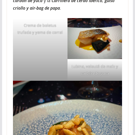
carbón de yuca
y la
Carrillera de cerdo ibérico, guiso
criollo
y air-bag de papa
.
Crema de boletus
trufada y yema de corral
Lubina, velouté de maíz y
carbón de yuca