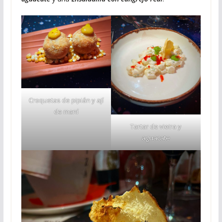
Croquetas de pipián y ají
de maní
Tartar de vieira y
aguacate