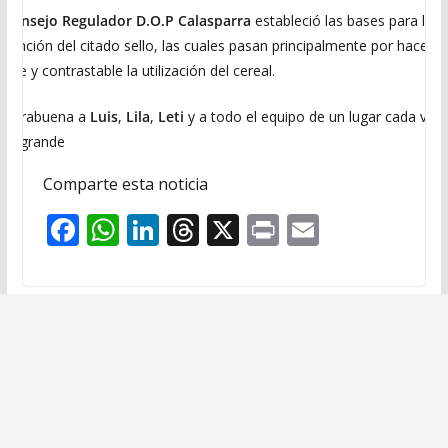
l
Consejo Regulador D.O.P Calasparra
estableció las bases para la
btención del citado sello, las cuales pasan principalmente por hacer
sible y contrastable la utilización del cereal.
nhorabuena a
Luis
,
Lila
,
Leti
y a todo el equipo de un lugar cada vez
ás grande
Comparte esta noticia
F
W
Li
T
X
Pr
E
ac
h
n
h
in
m
e
at
k
re
t
ai
b
s
e
a
l
o
A
dI
d
o
p
n
s
k
p