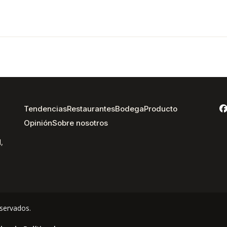
Tendencias
Restaurantes
Bodega
Producto
Opinión
Sobre nosotros
,
servados.