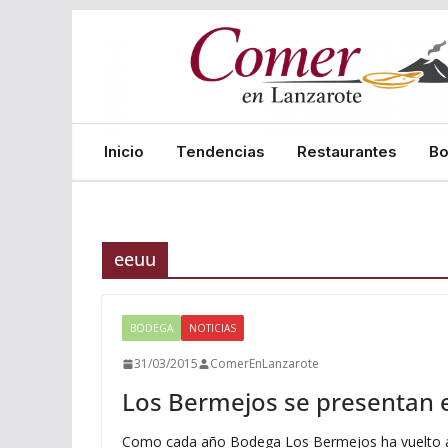
Saltar
al
contenido
Inicio
Tendencias
Restaurantes
B
eeuu
BODEGA
NOTICIAS
31/03/2015
ComerEnLanzarote
Los Bermejos se presentan 
Como cada año Bodega Los Bermejos ha vuelto a e