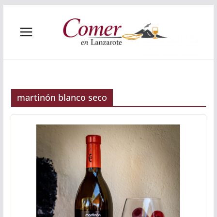
Saltar
al
contenido
martinón blanco seco