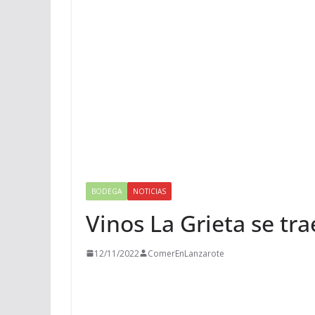
BODEGA
NOTICIAS
Vinos La Grieta se tr
12/11/2022
ComerEnLanzarote