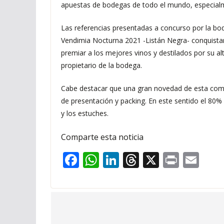
apuestas de bodegas de todo el mundo, especial
Las referencias presentadas a concurso por la bod
Vendimia Nocturna 2021 -Listán Negra- conquistaron
premiar a los mejores vinos y destilados por su al
propietario de la bodega.
Cabe destacar que una gran novedad de esta compet
de presentación y packing. En este sentido el 80% 
y los estuches.
Comparte esta noticia
F
W
Li
T
X
Pr
E
ac
h
n
h
in
m
e
at
k
re
t
ai
b
s
e
a
l
o
A
dI
d