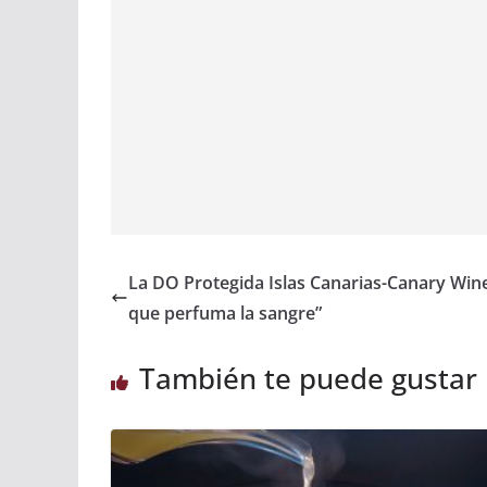
o
p
n
s
k
p
La DO Protegida Islas Canarias-Canary Wine 
que perfuma la sangre”
También te puede gustar