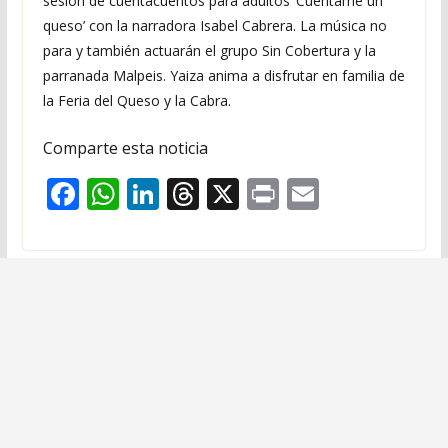
sesión de cuentacuentos para adultos ‘Cuéntame un
queso’ con la narradora Isabel Cabrera. La música no
para y también actuarán el grupo Sin Cobertura y la
parranada Malpeis. Yaiza anima a disfrutar en familia de
la Feria del Queso y la Cabra.
Comparte esta noticia
F
W
Li
T
X
Pr
E
ac
h
n
h
in
m
e
at
k
re
t
ai
b
s
e
a
l
o
A
dI
d
o
p
n
s
k
p