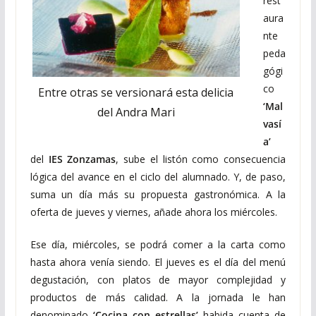
rest
aura
nte
peda
gógi
co
Entre otras se versionará esta delicia
‘Mal
del Andra Mari
vasí
a’
del
IES Zonzamas
, sube el listón como consecuencia
lógica del avance en el ciclo del alumnado. Y, de paso,
suma un día más su propuesta gastronómica. A la
oferta de jueves y viernes, añade ahora los miércoles.
Ese día, miércoles, se podrá comer a la carta como
hasta ahora venía siendo. El jueves es el día del menú
degustación, con platos de mayor complejidad y
productos de más calidad. A la jornada le han
denominado
‘Cocina con estrellas’
habida cuenta de