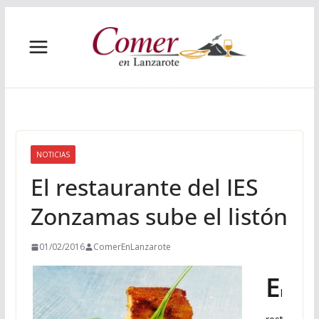
Saltar
al
contenido
NOTICIAS
El restaurante del IES
Zonzamas sube el listón
01/02/2016
ComerEnLanzarote
E
l