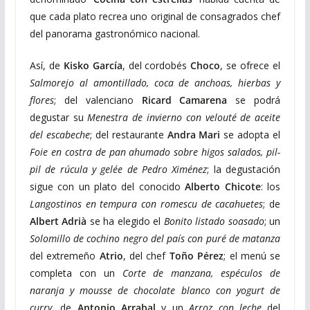
que cada plato recrea uno original de consagrados chef
del panorama gastronómico nacional.
Así, de
Kisko García
, del cordobés
Choco
, se ofrece el
Salmorejo al amontillado, coca de anchoas, hierbas y
flores
; del valenciano
Ricard Camarena
se podrá
degustar su
Menestra de invierno con velouté de aceite
del escabeche
; del restaurante
Andra Mari
se adopta el
Foie en costra de pan ahumado sobre higos salados, pil-
pil de rúcula y gelée de Pedro Ximénez
; la degustación
sigue con un plato del conocido
Alberto Chicote
: los
Langostinos en tempura con romescu de cacahuetes
; de
Albert Adrià
se ha elegido el
Bonito listado soasado
; un
Solomillo de cochino negro del país con puré de matanza
del extremeño
Atrio
, del chef
Toño Pérez
; el menú se
completa con un
Corte de manzana, espéculos de
naranja y mousse de chocolate blanco con yogurt de
curry
, de
Antonio Arrabal
y un
Arroz con leche
del