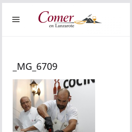
Saltar
al
contenido
_MG_6709