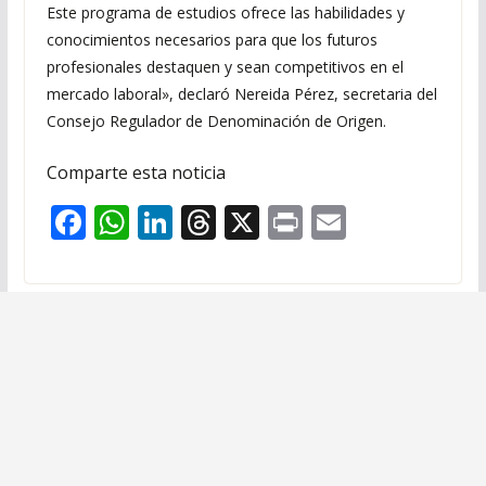
Este programa de estudios ofrece las habilidades y
conocimientos necesarios para que los futuros
profesionales destaquen y sean competitivos en el
mercado laboral», declaró Nereida Pérez, secretaria del
Consejo Regulador de Denominación de Origen.
Comparte esta noticia
F
W
Li
T
X
Pr
E
ac
h
n
h
in
m
e
at
k
re
t
ai
b
s
e
a
l
o
A
dI
d
o
p
n
s
k
p