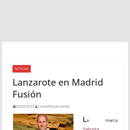
NOTICIAS
Lanzarote en Madrid
Fusión
02/02/2015
ComerEnLanzarote
L
a marca
‘
Saborea