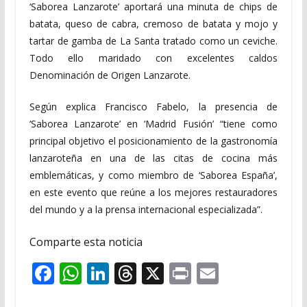
‘Saborea Lanzarote’ aportará una minuta de chips de
batata, queso de cabra, cremoso de batata y mojo y
tartar de gamba de La Santa tratado como un ceviche.
Todo ello maridado con excelentes caldos
Denominación de Origen Lanzarote.
Según explica Francisco Fabelo, la presencia de
‘Saborea Lanzarote’ en ‘Madrid Fusión’ “tiene como
principal objetivo el posicionamiento de la gastronomía
lanzaroteña en una de las citas de cocina más
emblemáticas, y como miembro de ‘Saborea España’,
en este evento que reúne a los mejores restauradores
del mundo y a la prensa internacional especializada”.
Comparte esta noticia
F
W
Li
T
X
Pr
E
ac
h
n
h
in
m