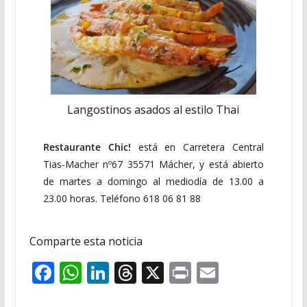
Langostinos asados al estilo Thai
Restaurante Chic!
está en Carretera Central
Tias-Macher nº67 35571 Mácher, y está abierto
de martes a domingo al mediodía de 13.00 a
23.00 horas. Teléfono 618 06 81 88
Comparte esta noticia
F
W
Li
T
X
Pr
E
ac
h
n
h
in
m