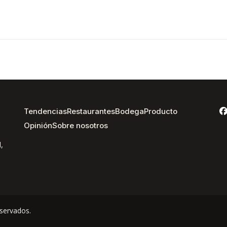
Tendencias
Restaurantes
Bodega
Producto
Opinión
Sobre nosotros
,
servados.