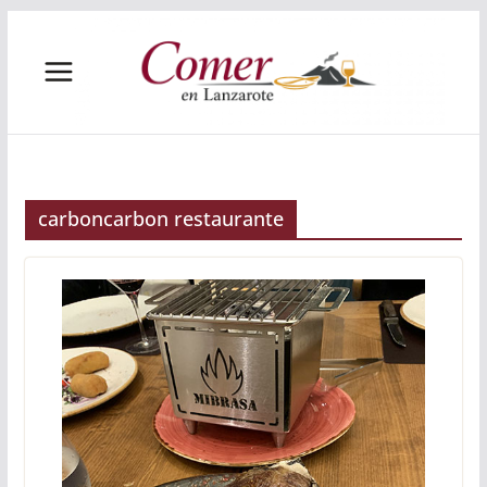
Saltar
al
contenido
carboncarbon restaurante