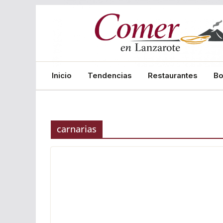
Saltar
al
contenido
Inicio
Tendencias
Restaurantes
B
carnarias