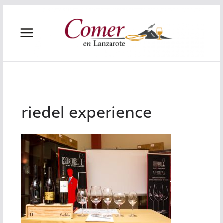
Saltar
al
contenido
riedel experience