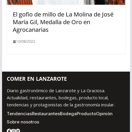
El gofio de millo de La Molina de José
María Gil, Medalla de Oro en
Agrocanarias
10/08/2022
COMER EN LANZAROTE
Diario gastronómico de Lanzarote y La Graciosa.
Actualidad, restaurantes, bodegas, producto local,
tendencias y protagonistas de la gastronomía insular.
Tendencias
Restaurantes
Bodega
Producto
Opinión
Sobre nosotros