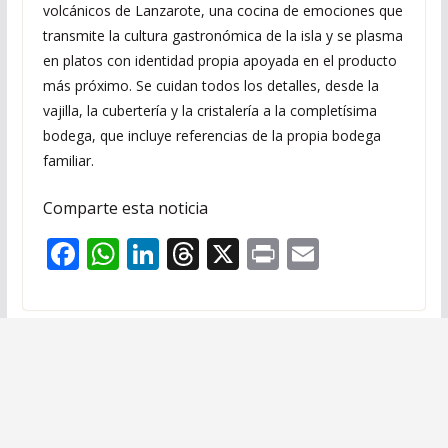
volcánicos de Lanzarote, una cocina de emociones que
transmite la cultura gastronómica de la isla y se plasma
en platos con identidad propia apoyada en el producto
más próximo. Se cuidan todos los detalles, desde la
vajilla, la cubertería y la cristalería a la completísima
bodega, que incluye referencias de la propia bodega
familiar.
Comparte esta noticia
F
W
Li
T
X
Pr
E
ac
h
n
h
in
m
e
at
k
re
t
ai
b
s
e
a
l
o
A
dI
d
o
p
n
s
k
p