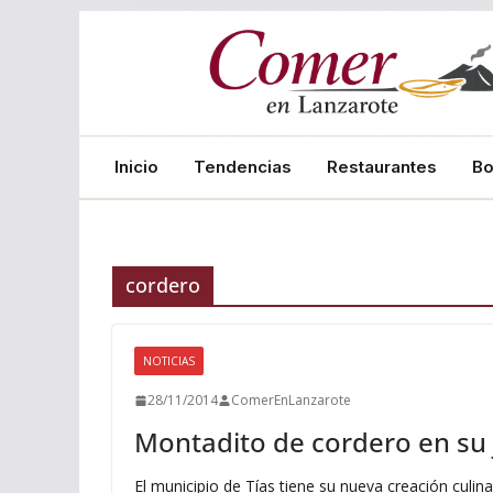
Saltar
al
contenido
Inicio
Tendencias
Restaurantes
B
cordero
NOTICIAS
28/11/2014
ComerEnLanzarote
Montadito de cordero en su 
El municipio de Tías tiene su nueva creación culi